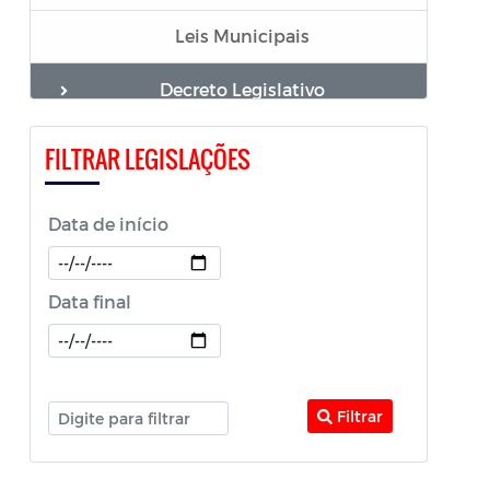
Leis Municipais
Decreto Legislativo
Requerimentos
FILTRAR LEGISLAÇÕES
Indicação
Data de início
Pedido de Providências
Certidão e Declaração
Data final
Resoluções
Pareceres das Comissões
Filtrar
LDO - Lei de Diretrizes Orçamentárias