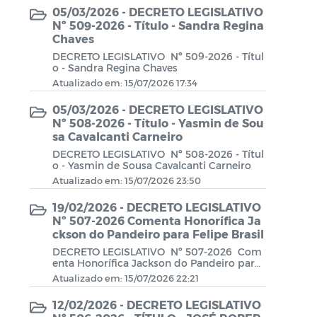
05/03/2026 - DECRETO LEGISLATIVO
LOA - Lei Orçamentária Anual
Nº 509-2026 - Título - Sandra Regina
Chaves
PPA - Plano Purianual
DECRETO LEGISLATIVO Nº 509-2026 - Títul
o - Sandra Regina Chaves
RREO - Relatório Resumido da
Atualizado em: 15/07/2026 17:34
Execução Orçamentária
05/03/2026 - DECRETO LEGISLATIVO
Nº 508-2026 - Título - Yasmin de Sou
RGF - Relatório da Gestão Fiscal
sa Cavalcanti Carneiro
DECRETO LEGISLATIVO Nº 508-2026 - Títul
PCA - Prestação de Contas Anual
o - Yasmin de Sousa Cavalcanti Carneiro
Atualizado em: 15/07/2026 23:50
Atos da Presidência
19/02/2026 - DECRETO LEGISLATIVO
Nº 507-2026 Comenta Honorífica Ja
Atos Normativos
ckson do Pandeiro para Felipe Brasil
DECRETO LEGISLATIVO Nº 507-2026 Com
Constituição Federal
enta Honorífica Jackson do Pandeiro para
Felipe Brasil
Atualizado em: 15/07/2026 22:21
Código Tributario
12/02/2026 - DECRETO LEGISLATIVO