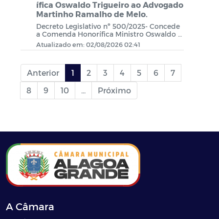
ífica Oswaldo Trigueiro ao Advogado
Martinho Ramalho de Melo.
Decreto Legislativo nº 500/2025- Concede
a Comenda Honorífica Ministro Oswaldo T
rigueiro de Albuquerque e Mello ao Advog
Atualizado em: 02/08/2026 02:41
ado Martinho Ramalho de Melo.
Anterior
1
2
3
4
5
6
7
8
9
10
...
Próximo
A Câmara