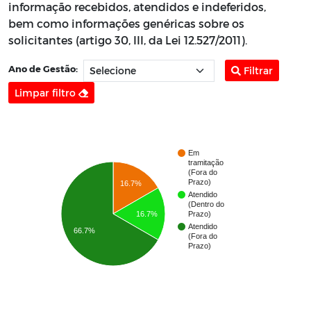
informação recebidos, atendidos e indeferidos,
bem como informações genéricas sobre os
solicitantes (artigo 30, III, da Lei 12.527/2011).
Ano de Gestão:
Filtrar
Limpar filtro
Em
tramitação
(Fora do
Prazo)
16.7%
Atendido
(Dentro do
16.7%
Prazo)
Atendido
66.7%
(Fora do
Prazo)