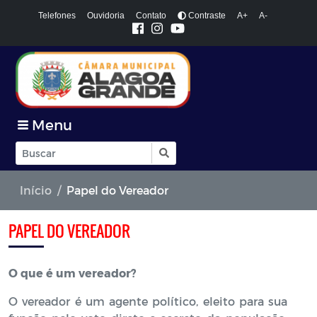
Telefones
Ouvidoria
Contato
Contraste
A+
A-
Menu
Início
Papel do Vereador
PAPEL DO VEREADOR
O que é um vereador?
O vereador é um agente político, eleito para sua