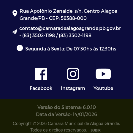
Rua Apolônio Zenaide, s/n, Centro Alagoa
Grande/PB - CEP: 58388-000
contato@camaradealagoagrande.pb.gov.br
- (83) 3502-1198 / (83) 3502-1198
Segunda à Sexta: De 07:30hs às 12:30hs
Facebook
Instagram
Youtube
Versão do Sistema: 6.0.10
Data da Versão: 14/01/2026
Copyright © 2026 Câmara Municipal de Alagoa Grande.
Todos os direitos reservados.
SUBIR