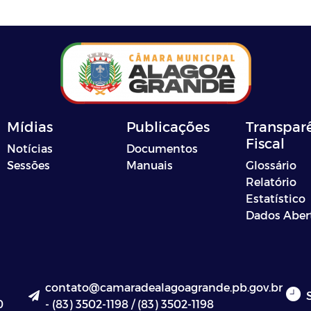
Mídias
Publicações
Transpar
Fiscal
Notícias
Documentos
Sessões
Manuais
Glossário
Relatório
Estatístico
Dados Aber
contato@camaradealagoagrande.pb.gov.br
0
- (83) 3502-1198 / (83) 3502-1198