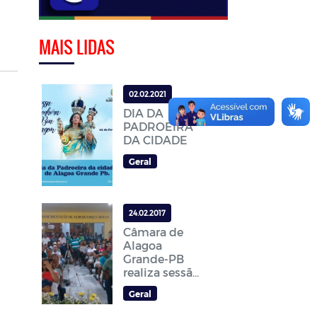
MAIS LIDAS
02.02.2021
DIA DA
PADROEIRA
DA CIDADE
Geral
24.02.2017
Câmara de
Alagoa
Grande-PB
realiza sessão
para discutir
Geral
a Reforma da
Previdência