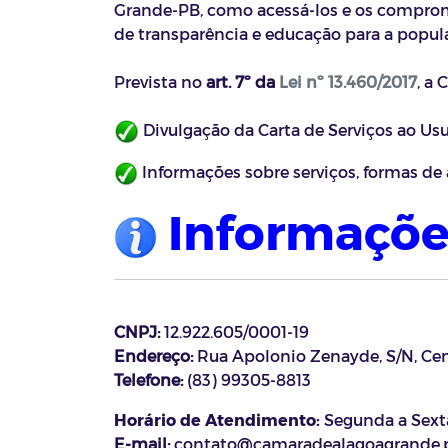
Grande-PB, como acessá-los e os compro
de transparência e educação para a popul
Prevista no
art. 7º da
Lei nº 13.460/2017
, a 
Divulgação da Carta de Serviços ao Usu
Informações sobre serviços, formas de 
Informaçõe
CNPJ:
12.922.605/0001-19
Endereço:
Rua Apolonio Zenayde, S/N, Cen
Telefone:
(83) 99305-8813
Horário de Atendimento:
Segunda a Sexta-
E-mail:
c
ontato@camaradealagoagrande.p