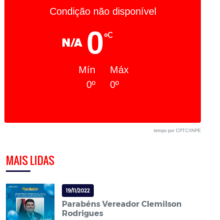
Condição não disponível
0
c
º
Mín
Máx
0º
0º
tempo por CPTC/INPE
MAIS LIDAS
19/11/2022
Parabéns Vereador Clemilson
Rodrigues