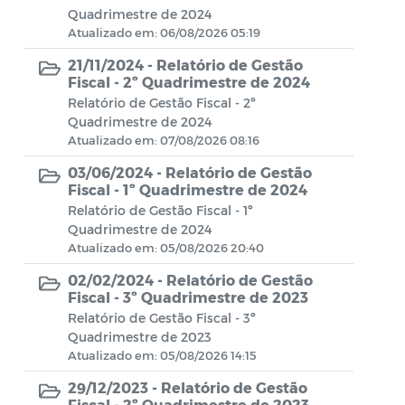
celebração de
Quadrimestre de 2024
convênios/acordos/ajustes
Atualizado em: 06/08/2026 05:19
21/11/2024 -
Relatório de Gestão
Acordos firmados que não envolvam
Fiscal - 2º Quadrimestre de 2024
transferência de recursos financeiros
Relatório de Gestão Fiscal - 2º
Quadrimestre de 2024
Verbas Indenizatórias
Atualizado em: 07/08/2026 08:16
Apreciação das Contas do Chefe do
03/06/2024 -
Relatório de Gestão
Fiscal - 1º Quadrimestre de 2024
Poder Executivo
Relatório de Gestão Fiscal - 1º
Licitantes e/ou Contratados
Quadrimestre de 2024
Sancionados Administrativamente
Atualizado em: 05/08/2026 20:40
02/02/2024 -
Relatório de Gestão
Tabela Remuneratório dos Cargos e
Fiscal - 3º Quadrimestre de 2023
Funções
Relatório de Gestão Fiscal - 3º
Quadrimestre de 2023
Contratos Celebrados
Atualizado em: 05/08/2026 14:15
29/12/2023 -
Relatório de Gestão
Íntegra das Atas de Adesão – SRP
Fiscal - 2º Quadrimestre de 2023