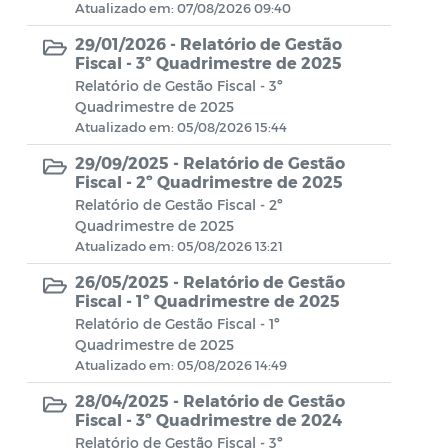
Atualizado em: 07/08/2026 09:40
Atos da Presidência
29/01/2026 -
Relatório de Gestão
Fiscal - 3º Quadrimestre de 2025
Estrutura Organizacional
Relatório de Gestão Fiscal - 3º
Quadrimestre de 2025
Quadro de Terceirizados
Atualizado em: 05/08/2026 15:44
Estagiários
29/09/2025 -
Relatório de Gestão
Fiscal - 2º Quadrimestre de 2025
Decisão da apreciação ou julgamento
Relatório de Gestão Fiscal - 2º
Quadrimestre de 2025
das contas pelo Tribunal de Contas
Atualizado em: 05/08/2026 13:21
Obras
26/05/2025 -
Relatório de Gestão
Fiscal - 1º Quadrimestre de 2025
Obras paralisadas
Relatório de Gestão Fiscal - 1º
Quadrimestre de 2025
Atualizado em: 05/08/2026 14:49
Transferências recebidas a partir da
celebração de convênios
28/04/2025 -
Relatório de Gestão
Fiscal - 3º Quadrimestre de 2024
Transferências realizadas a partir da
Relatório de Gestão Fiscal - 3º